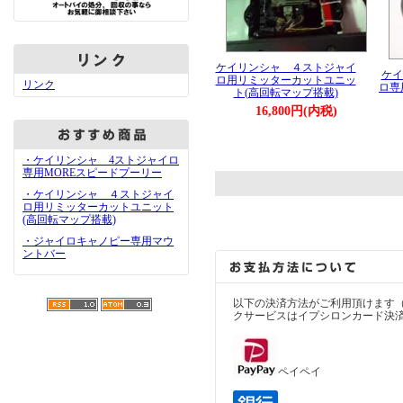
ケイリンシャ ４ストジャイ
ケイ
ロ用リミッターカットユニッ
リンク
ロ専
ト(高回転マップ搭載)
16,800円(内税)
・ケイリンシャ 4ストジャイロ
専用MOREスピードプーリー
・ケイリンシャ ４ストジャイ
ロ用リミッターカットユニット
(高回転マップ搭載)
・ジャイロキャノピー専用マウ
ントバー
以下の決済方法がご利用頂けます
クサービスはイプシロンカード決
ペイペイ