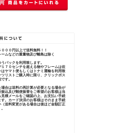
５０００円以上で送料無料！！
レームなどの重量物及び離島は除く
ゆうパックを利用致します。
が１７０センチを超える物やフレームは佐
ンはヤマト便もしくはトナミ運輸を利用致
ーツリストご購入時に限り、クリックポス
能です。
た場合は送料の再計算が必要となる場合が
行振込及び郵便振替をご希望のお客様は当
る見積メールをご確認の上、お支払い手続
ます。カード決済のお客様はそのまま手続
い（送料変更がある場合は後ほど金額訂正
）。