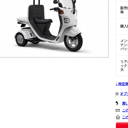
販売
格
購入
メン
ナン
パッ
リア
ック
大
» 特定
オプ
買
こ
こ