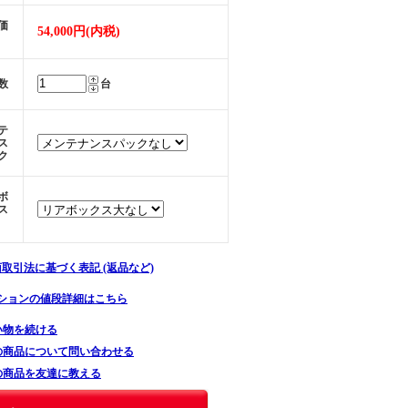
価
54,000円(内税)
数
台
テ
ス
ク
ボ
ス
商取引法に基づく表記 (返品など)
ションの値段詳細はこちら
い物を続ける
の商品について問い合わせる
の商品を友達に教える