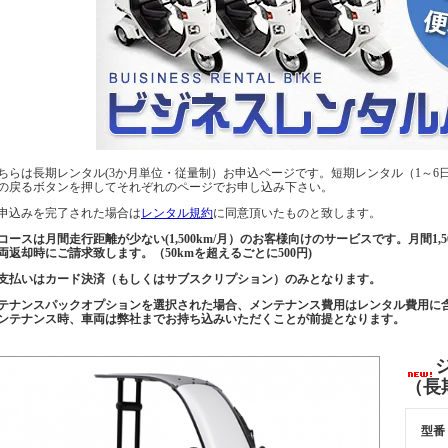
ちらは長期レンタル(3か月単位・従量制）お申込ページです。短期レンタル（1～6
の戻るボタンを押してそれぞれのページでお申し込み下さい。
申込みを完了された場合は
レンタル規約
に同意頂いたものと致します。
コースは月間走行距離が少ない(1,500km/月）のお客様向けのサービスです。月間1
両返却時にご請求致します。（50kmを超えるごとに500円)
支払いはカード決済（もしくはサブスクリプション）のみとなります。
テナンスパックオプションを選択された場合、メンテナンス費用はレンタル費用に
ンテナンス時、車両は弊社までお持ち込みいただくことが前提となります。
（長
型番