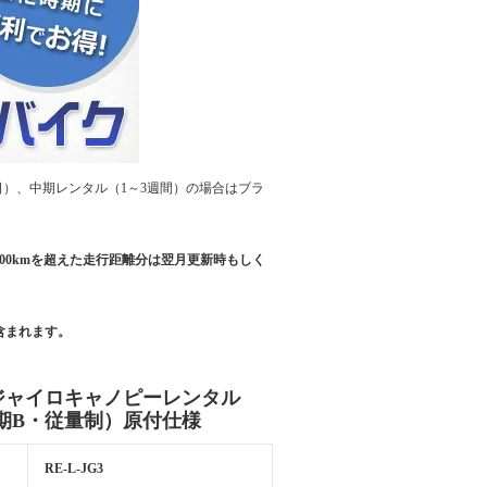
日）、中期レンタル（1～3週間）の場合はブラ
,500kmを超えた走行距離分は翌月更新時もしく
含まれます。
ジャイロキャノピーレンタル
期B・従量制）原付仕様
RE-L-JG3