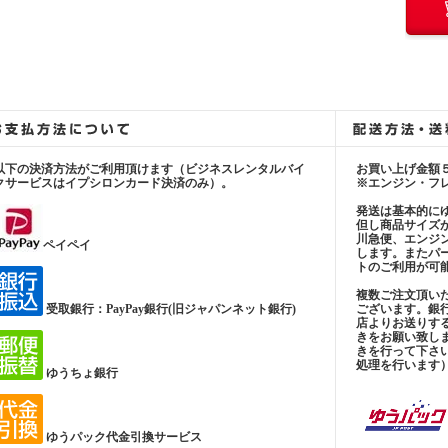
以下の決済方法がご利用頂けます（ビジネスレンタルバイ
お買い上げ金額
クサービスはイプシロンカード決済のみ）。
※エンジン・フ
発送は基本的に
但し商品サイズ
川急便、エンジ
ペイペイ
します。またパ
トのご利用が可
複数ご注文頂い
受取銀行：PayPay銀行(旧ジャパンネット銀行)
ございます。銀
店よりお送りす
きをお願い致し
きを行って下さ
処理を行います
ゆうちょ銀行
ゆうパック代金引換サービス