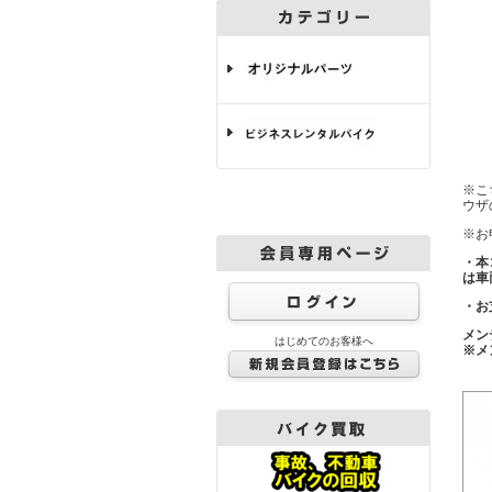
※こ
ウザ
※お
・本
は車
・お
メン
はじめてのお客様へ
※メ